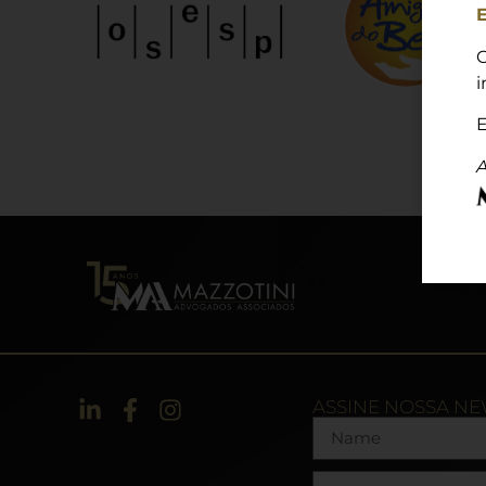
E
C
i
E
A
ASSINE NOSSA N