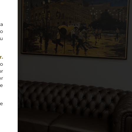
za
ão
ou
r.
do
or
er
e
e