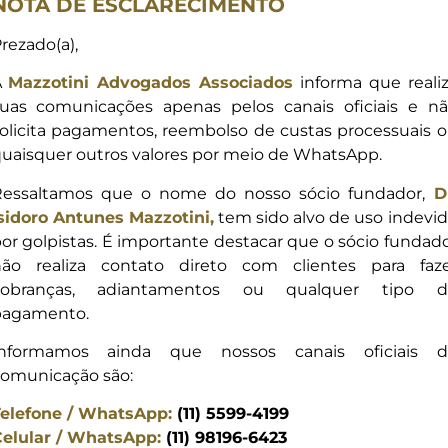
NOTA DE ESCLARECIMENTO
rezado(a),
A
Mazzotini Advogados Associados
informa que reali
uas comunicações apenas pelos canais oficiais e n
a MAA também se dedica à
olicita pagamentos, reembolso de custas processuais 
ela pluralidade, inclusão
uaisquer outros valores por meio de WhatsApp.
 colaboradores.
essaltamos que o nome do nosso sócio fundador,
D
 do Estado de São Paulo
sidoro Antunes Mazzotini,
tem sido alvo de uso indevi
 na importância de levar a
or golpistas. É importante destacar que o sócio fundad
 amplo.
ão realiza contato direto com clientes para faz
 Amigos de Bem, que atua
cobranças, adiantamentos ou qualquer tipo d
sertão nordestino.
pagamento.
Informamos ainda que nossos canais oficiais d
omunicação são:
elefone / WhatsApp:
(11) 5599-4199
elular / WhatsApp:
(11) 98196-6423