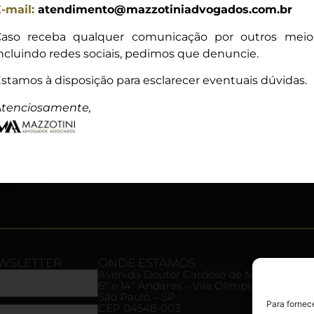
-mail:
atendimento@mazzotiniadvogados.com.br
aso receba qualquer comunicação por outros meio
ncluindo redes sociais, pedimos que denuncie.
stamos à disposição para esclarecer eventuais dúvidas.
tenciosamente,
EWSLETTER
ONDE ESTAMOS
Avenida Doutor Cardoso de Melo, 878
6º e 14º Andares – Vila Olímpia
São Paulo – SP
Para fornec
CEP 04548-003