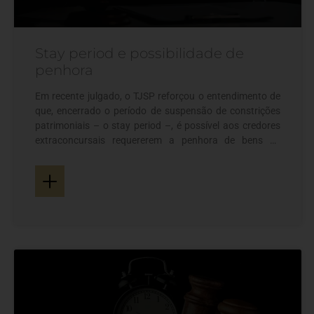
Stay period e possibilidade de
penhora
Em recente julgado, o TJSP reforçou o entendimento de
que, encerrado o período de suspensão de constrições
patrimoniais – o stay period –, é possível aos credores
extraconcursais requererem a penhora de bens de
empresa em recuperação judicial, não necessitando
+
submeter o pedido de constrição a prévia apreciação do
juízo recuperacional, conferindo a necessária eficácia e
vigência ao art. 6º, § 4º, da Lei de