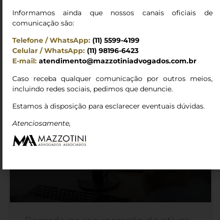
organização criminosa envolvida no chamado “Golpe do
Informamos ainda que nossos canais oficiais de
Falso Advogado”, esquema que teria movimentado
comunicação são:
cerca de R$ 10 milhões. A fraude ocorre quando
+
criminosos utilizam dados públicos de processos
Telefone / WhatsApp:
(11) 5599-4199
judiciais para abordar vítimas e solicitar pagamentos
Celular / WhatsApp:
(11) 98196-6423
indevidos, alegando custas processuais, taxas,
E-mail:
atendimento@mazzotiniadvogados.com.br
honorários ou liberações de valores. As autoridades
seguem investigando e
Caso receba qualquer comunicação por outros meios,
incluindo redes sociais, pedimos que denuncie.
Estamos à disposição para esclarecer eventuais dúvidas.
Atenciosamente,