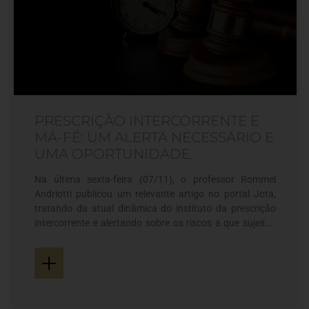
PRESCRIÇÃO INTERCORRENTE E
MÁ-FÉ: UM ALERTA NECESSÁRIO E
UMA OPORTUNIDADE.
Na última sexta-feira (07/11), o professor Rommel
Andriotti publicou um relevante artigo no portal Jota,
tratando da atual dinâmica do instituto da prescrição
intercorrente e alertando sobre os riscos a que sujeitos
os credores que enfrentam histórica dificuldade na
+
localização de bens durante uma execução judicial. O
destaque é para a proximidade do termo prescricional de
cinco anos da entrada em vigor da lei, que