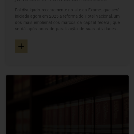
Foi divulgado recentemente no site da Exame. que será
iniciada agora em 2025 a reforma do Hotel Nacional, um
dos mais emblemáticos marcos da capital federal, que
se dá após anos de paralisação de suas atividades e
disputa judicial sobre o imóvel. A estrutura hoteleira foi
+
arrecadada em processo falimentar e arrematada em
2018 em leilão por um grupo empresarial que pretende
restabelecer o espaço