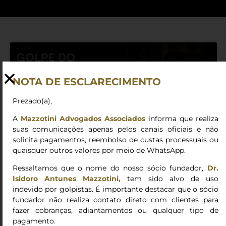
NOTA DE ESCLARECIMENTO
Prezado(a),
A
Mazzotini Advogados Associados
informa que realiza
suas comunicações apenas pelos canais oficiais e não
solicita pagamentos, reembolso de custas processuais ou
quaisquer outros valores por meio de WhatsApp.
Ressaltamos que o nome do nosso sócio fundador,
Dr.
ALERTA – Golpe do Falso
Isidoro Antunes Mazzotini,
tem sido alvo de uso
Advogado
indevido por golpistas. É importante destacar que o sócio
fundador não realiza contato direto com clientes para
Em operação conjunta realizada pela Polícia Civil e pela
fazer cobranças, adiantamentos ou qualquer tipo de
OAB/SP, foram presos suspeitos de integrar
pagamento.