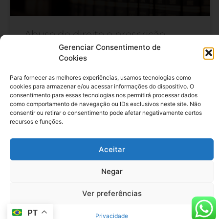
Abuso de direito e prescrição
Gerenciar Consentimento de
“Como você sabe que um advogado está mentindo?
Cookies
Seus lábios estão se movendo.” A piada, contada pelo
narrador e protagonista de “O Homem que Fazia
Para fornecer as melhores experiências, usamos tecnologias como
Chover” (1997), adaptado da obra de John Grisham e
cookies para armazenar e/ou acessar informações do dispositivo. O
dirigido pelo lendário Francis Ford Coppola, retrata a
consentimento para essas tecnologias nos permitirá processar dados
+
imagem que a sociedade tem daqueles que a CF/88
como comportamento de navegação ou IDs exclusivos neste site. Não
consentir ou retirar o consentimento pode afetar negativamente certos
declarou serem indispensáveis “à administração da
recursos e funções.
justiça”. Esta fama, no mais das vezes não
Aceitar
Negar
Ver preferências
PT
Privacidade