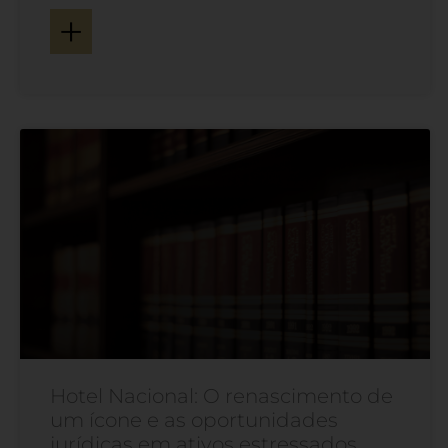
+
formalidades legais. O precedente (REsp 2.174.514/SP)
teve origem na venda de um imóvel avaliado em R$ 5,5
milhões, arrematado por R$
Hotel Nacional: O renascimento de
um ícone e as oportunidades
jurídicas em ativos estressados