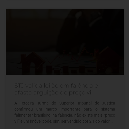
STJ valida leilão em falência e
afasta arguição de preço vil
A Terceira Turma do Superior Tribunal de Justiça
confirmou um marco importante para o sistema
falimentar brasileiro: na falência, não existe mais “preço
vil” e um imóvel pode, sim, ser vendido por 2% do valor da
avaliação, desde que o processo respeite todas as