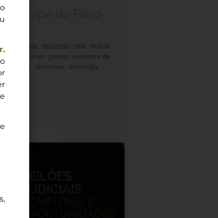
ão
 – Golpe do Falso
ou
ado
o conjunta realizada pela Polícia
r.
a OAB/SP, foram presos suspeitos de
do
rganização criminosa envolvida no
or
olpe do Falso Advogado”, esquema
er
ovimentado cerca de R$ 10 milhões.
e
corre quando criminosos utilizam
icos de processos judiciais para
imas e solicitar pagamentos
e
s,