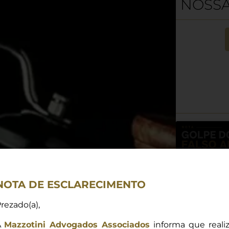
NOSSA
NOTA DE ESCLARECIMENTO
rezado(a),
A
Mazzotini Advogados Associados
informa que reali