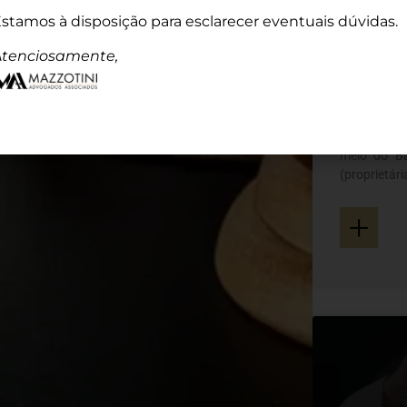
stamos à disposição para esclarecer eventuais dúvidas.
tenciosamente,
Nota –
Confli
A disputa j
meio do Ba
(propriet
Ltda.) refl
+
mercado bra
alternativos
Santa Emí
aproximada