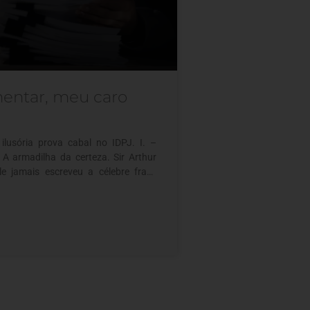
entar, meu caro
ilusória prova cabal no IDPJ. I. –
 A armadilha da certeza. Sir Arthur
e jamais escreveu a célebre frase
ao detetive de Baker Street. Um
ssico do Efeito Mandela¹, o bordão
mproviso do ator William Gillette na
9 e