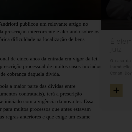
Andriotti publicou um relevante artigo no
da prescrição intercorrente e alertando sobre os
órica dificuldade na localização de bens
É elem
juiz
onal de cinco anos da entrada em vigor da lei,
O caso da 
rescrição processual de muitos casos iniciados
Introdução:
Conan Doyl
l de cobrança daquela dívida.
atribuída 
+
exemplo clá
ois a maior parte das dívidas entre
nasceu do i
umentos contratuais), terá a prescrição
peça de 189
e iniciado com a vigência da nova lei. Essa
er para muitos processos que antes estavam
as regras anteriores e que exige um exame