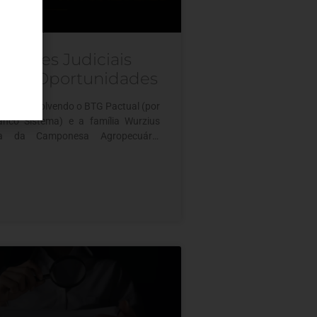
 Leilões Judiciais
tos e Oportunidades
udicial envolvendo o BTG Pactual (por
nco Sistema) e a família Wurzius
ária da Camponesa Agropecuária
ete o cenário altamente agressivo do
sileiro de distressed assets e ativos
. O epicentro do conflito é a Fazenda
lia, uma valiosa propriedade de
mente 24,9