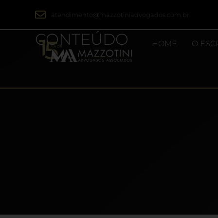
atendimento@mazzotiniadvogados.com.br
CONTEÚDO
HOME
O ESC