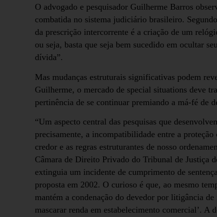
O advogado e pesquisador Guilherme Barros observa
combatida no sistema judiciário brasileiro. Segundo
da prescrição intercorrente é a criação de um relóg
ou seja, basta que seja bem sucedido em ocultar seu
dívida”.
Mas mudanças estruturais significativas podem reve
Guilherme, o mercado de special situations deve tra
pertinência de se continuar premiando a má-fé de 
“Um aspecto central das pesquisas que desenvolve
precisamente, a incompatibilidade entre a proteção
credor e as regras estruturantes de nosso ordename
Câmara de Direito Privado do Tribunal de Justiça 
extinguia um incidente de cumprimento de sentença
proposta em 2002. O curioso é que, ao mesmo temp
mantém a condenação do devedor por litigância de m
mascarar renda em estabelecimento comercial’. A do