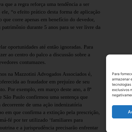
 que a regra reforça uma tendência a ser
 ele, “o efeito prático desta forma de aplicação
io que corre apenas em benefício do devedor,
 patrimônio durante 5 anos para se ver livre da
lar oportunidades até então ignoradas. Para
zer ao centro do palco a discussão sobre a
devedores contumazes.
mos na Mazzotini Advogados Associados é,
Para fornec
armazenar e
 oferecida ao fraudador em prejuízo de seu
tecnologias
nto. Por exemplo, em março deste ano, a 8ª
exclusivos n
negativamen
de São Paulo confirmou uma sentença que
 decorrente de uma ação indenizatória
A
o em que confirma a extinção pela prescrição,
á-fé por ter utilizado ‘familiares para
utrina e a jurisprudência precisarão enfrentar