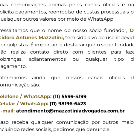
uas comunicações apenas pelos canais oficiais e n
ALERTA
olicita pagamentos, reembolso de custas processuais 
Advog
uaisquer outros valores por meio de WhatsApp.
Em operaçã
essaltamos que o nome do nosso sócio fundador,
D
Civil e pel
sidoro Antunes Mazzotini,
tem sido alvo de uso indevi
integrar o
or golpistas. É importante destacar que o sócio fundad
chamado “G
ão realiza contato direto com clientes para faz
+
que teria m
cobranças, adiantamentos ou qualquer tipo d
A fraude o
pagamento.
dados públ
abordar vít
Informamos ainda que nossos canais oficiais d
omunicação são:
elefone / WhatsApp:
(11) 5599-4199
elular / WhatsApp:
(11) 98196-6423
-mail:
atendimento@mazzotiniadvogados.com.br
aso receba qualquer comunicação por outros meio
ncluindo redes sociais, pedimos que denuncie.