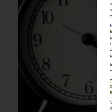
s
s
q
R
I
p
n
c
T
C
E
C
i