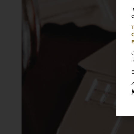
c
T
C
E
C
i
E
A