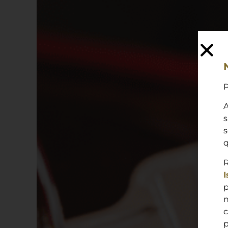
P
s
s
q
R
I
p
n