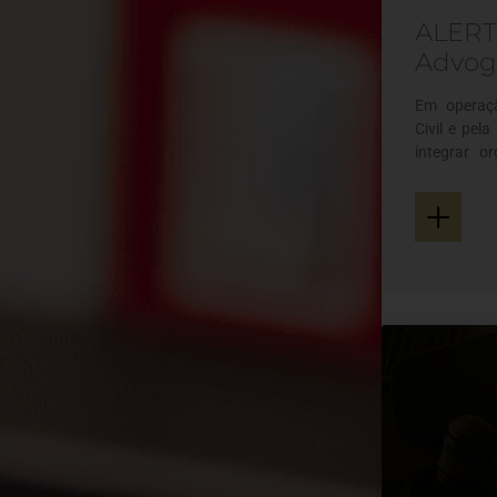
ALERTA
Advog
Em operaçã
Civil e pel
integrar o
chamado “G
+
que teria m
A fraude o
dados públ
abordar vít