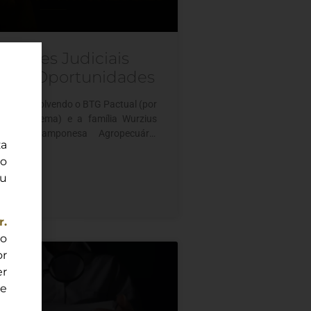
 Leilões Judiciais
tos e Oportunidades
udicial envolvendo o BTG Pactual (por
nco Sistema) e a família Wurzius
ária da Camponesa Agropecuária
za
ete o cenário altamente agressivo do
ão
sileiro de distressed assets e ativos
ou
. O epicentro do conflito é a Fazenda
lia, uma valiosa propriedade de
mente 24,9
r.
do
or
er
e