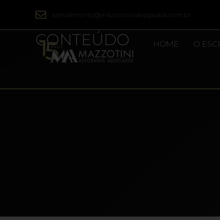
atendimento@mazzotiniadvogados.com.br
CONTEÚDO
HOME
O ESC