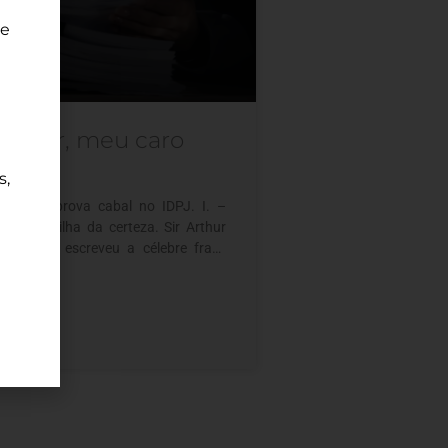
e
entar, meu caro
s,
ilusória prova cabal no IDPJ. I. –
 A armadilha da certeza. Sir Arthur
e jamais escreveu a célebre frase
ao detetive de Baker Street. Um
ssico do Efeito Mandela¹, o bordão
mproviso do ator William Gillette na
9 e