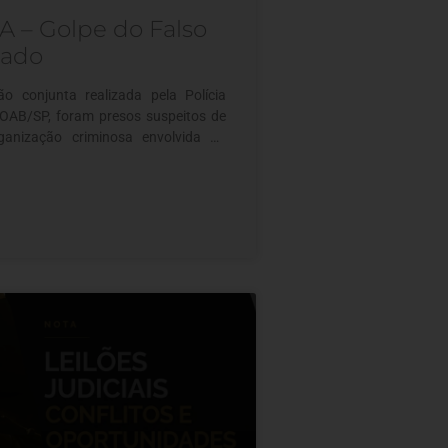
 – Golpe do Falso
ado
o conjunta realizada pela Polícia
a OAB/SP, foram presos suspeitos de
rganização criminosa envolvida no
olpe do Falso Advogado”, esquema
ovimentado cerca de R$ 10 milhões.
corre quando criminosos utilizam
icos de processos judiciais para
imas e solicitar pagamentos