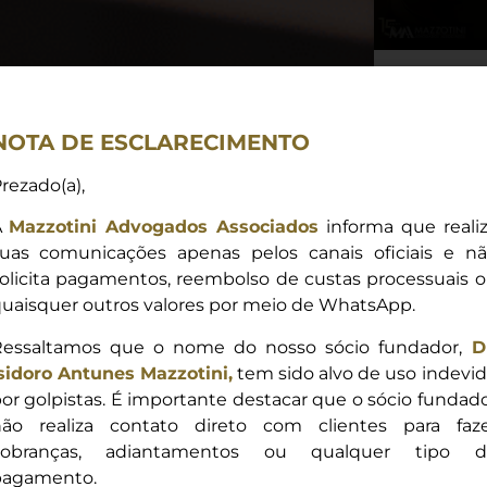
Nota –
Confli
NOTA DE ESCLARECIMENTO
A disputa j
rezado(a),
meio do Ba
(propriet
A
Mazzotini Advogados Associados
informa que reali
Ltda.) refl
+
uas comunicações apenas pelos canais oficiais e n
mercado bra
olicita pagamentos, reembolso de custas processuais 
alternativos
Santa Emí
uaisquer outros valores por meio de WhatsApp.
aproximada
essaltamos que o nome do nosso sócio fundador,
D
sidoro Antunes Mazzotini,
tem sido alvo de uso indevi
or golpistas. É importante destacar que o sócio fundad
ão realiza contato direto com clientes para faz
cobranças, adiantamentos ou qualquer tipo d
pagamento.