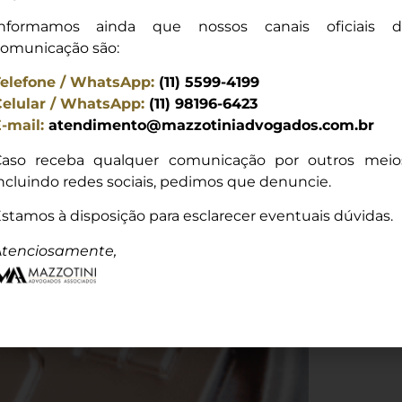
Informamos ainda que nossos canais oficiais d
omunicação são:
elefone / WhatsApp:
(11) 5599-4199
elular / WhatsApp:
(11) 98196-6423
É elem
-mail:
atendimento@mazzotiniadvogados.com.br
juiz
aso receba qualquer comunicação por outros meio
ncluindo redes sociais, pedimos que denuncie.
O caso da 
Introdução:
stamos à disposição para esclarecer eventuais dúvidas.
Conan Doyl
atribuída 
tenciosamente,
+
exemplo clá
nasceu do i
peça de 189