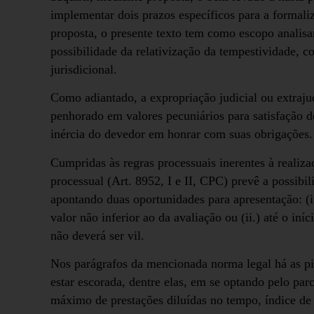
implementar dois prazos específicos para a formali
proposta, o presente texto tem como escopo analisar
possibilidade da relativização da tempestividade, 
jurisdicional.
Como adiantado, a expropriação judicial ou extraju
penhorado em valores pecuniários para satisfação do
inércia do devedor em honrar com suas obrigações.
Cumpridas às regras processuais inerentes à realiza
processual (Art. 8952, I e II, CPC) prevê a possibil
apontando duas oportunidades para apresentação: (i.
valor não inferior ao da avaliação ou (ii.) até o iní
não deverá ser vil.
Nos parágrafos da mencionada norma legal há as pil
estar escorada, dentre elas, em se optando pelo pa
máximo de prestações diluídas no tempo, índice de 