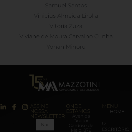
Samuel Santos
Vinicius Almeida Lirolla
Vitória Zuza
Viviane de Moura Carvalho Cunha
Yohan Minoru
ASSINE
ONDE
MENU
NOSSA
ESTAMOS
HOME
NEWSLETTER
Avenida
Doutor
O
Cardoso de
ESCRITÓRIO
Melo, 878