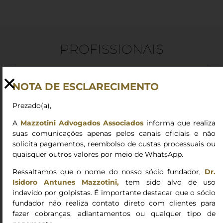
PROFISSIONAIS
André Leal Diniz
NOTA DE ESCLARECIMENTO
Arthur Dias da Silva
Prezado(a),
Caio Luis Barbosa Gonçalves
A
Mazzotini Advogados Associados
informa que realiza
suas comunicações apenas pelos canais oficiais e não
Camila Sandoval Urbaneja
solicita pagamentos, reembolso de custas processuais ou
Danilo Faria Abrão Teixeira
quaisquer outros valores por meio de WhatsApp.
Eliane Andrade Ruiz
Ressaltamos que o nome do nosso sócio fundador,
Dr.
Isidoro Antunes Mazzotini,
tem sido alvo de uso
Frederico da Silva Ilyan
indevido por golpistas. É importante destacar que o sócio
fundador não realiza contato direto com clientes para
Gabriela Salani
fazer cobranças, adiantamentos ou qualquer tipo de