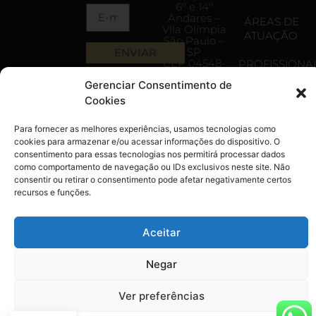
6º e 14º
Andares –
ÁREAS DE
Vila Olímpia
ATUAÇÃO
São Paulo –
SP
ENVIAR
CEP 04548-
PROFISSIONAI
003
Gerenciar Consentimento de
SRTVS
CONTEÚDO
Quadra 701
Cookies
Bloco O,
Edifício
CONTATO
Para fornecer as melhores experiências, usamos tecnologias como
Multiempresarial,
Salas 592-
cookies para armazenar e/ou acessar informações do dispositivo. O
599A - 5
consentimento para essas tecnologias nos permitirá processar dados
andar,
como comportamento de navegação ou IDs exclusivos neste site. Não
Asa Sul,
consentir ou retirar o consentimento pode afetar negativamente certos
Brasília - DF
recursos e funções.
CEP 70340-
000
atendimento@mazzotiniadvogados.com.br
Aceitar
(11) 5599-
4199
Negar
Ver preferências