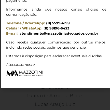
Gregório Campanini Martins Tomoyosi
pagamento.
Guilherme de Oliveira de Barros
Informamos ainda que nossos canais oficiais de
comunicação são:
Gustavo Escaleira
Telefone / WhatsApp:
(11) 5599-4199
Ilan Amendola
Celular / WhatsApp:
(11) 98196-6423
E-mail:
atendimento@mazzotiniadvogados.com.br
Isidoro Antunes Mazzotini
Caso receba qualquer comunicação por outros meios,
Jefferson Ventura
incluindo redes sociais, pedimos que denuncie.
João Baptista de Oliveira
Estamos à disposição para esclarecer eventuais dúvidas.
João Carlos Godoi Dudek
Atenciosamente,
João Vitor Silva
Kauy Carlos Lopérgolo de Aguiar
Livia Ribeiro
Luana de Almeida Braun
Lucas Araujo Luiz