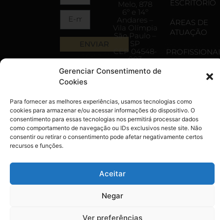
ESCRITÓRIO
Melo, 878
6º e 14º
Andares –
ÁREAS DE
Vila Olímpia
ATUAÇÃO
São Paulo –
SP
ENVIAR
CEP 04548-
PROFISSIONAI
003
SRTVS
Gerenciar Consentimento de
CONTEÚDO
Quadra 701
Cookies
Bloco O,
Edifício
CONTATO
Multiempresarial,
Para fornecer as melhores experiências, usamos tecnologias como
Salas 592-
cookies para armazenar e/ou acessar informações do dispositivo. O
599A - 5
consentimento para essas tecnologias nos permitirá processar dados
andar,
como comportamento de navegação ou IDs exclusivos neste site. Não
Asa Sul,
Brasília - DF
consentir ou retirar o consentimento pode afetar negativamente certos
CEP 70340-
recursos e funções.
000
atendimento@mazzotiniadvogados.com.br
Aceitar
(11) 5599-
4199
Negar
Ver preferências