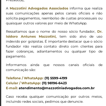
A
Mazzotini Advogados Associados
informa que realiza
suas comunicações apenas pelos canais oficiais e não
solicita pagamentos, reembolso de custas processuais ou
quaisquer outros valores por meio de WhatsApp.
PROFISSIONAIS
Ressaltamos que o nome do nosso sócio fundador,
Dr.
Isidoro Antunes Mazzotini,
tem sido alvo de uso
indevido por golpistas. É importante destacar que o sócio
André Leal Diniz
fundador não realiza contato direto com clientes para
fazer cobranças, adiantamentos ou qualquer tipo de
Arthur Dias da Silva
pagamento.
Caio Luis Barbosa Gonçalves
Informamos ainda que nossos canais oficiais de
Camila Sandoval Urbaneja
comunicação são:
Danilo Faria Abrão Teixeira
Telefone / WhatsApp:
(11) 5599-4199
Celular / WhatsApp:
(11) 98196-6423
Eliane Andrade Ruiz
E-mail:
atendimento@mazzotiniadvogados.com.br
Frederico da Silva Ilyan
Caso receba qualquer comunicação por outros meios,
incluindo redes sociais, pedimos que denuncie.
Gabriela Salani