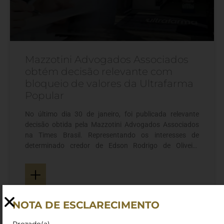
Mazzotini Advogados Associados
obtém decisão relevante com
bloqueio de valores da Ultrafarma
Popular
No último dia 30 de janeiro, foi publicada relevante
decisão obtida pela Mazzotini Advogados Associados
na Times Brasil. Representando os interesses de
determinado credor de Edson Rodrigo de Oliveira
Sanches, um dos fundadores da “Ultrafarma Popular”, a
+
MAA logrou atingir a esfera patrimonial desta por meio
de Incidente de Desconsideração da Personalidade
Jurídica. De acordo com o Dr. Luiz Valdez, juiz condutor
do caso, Sanches
NOTA DE ESCLARECIMENTO
Prezado(a),