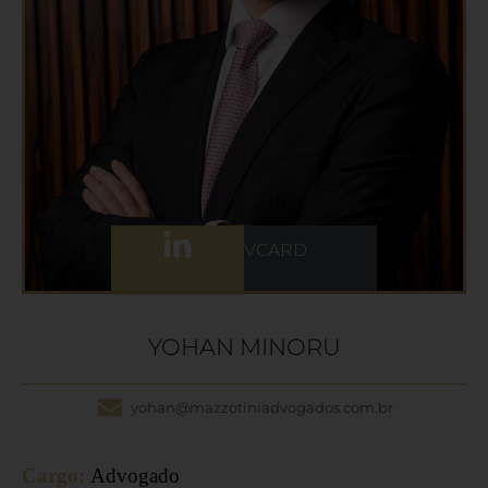
VCARD
YOHAN MINORU
yohan@mazzotiniadvogados.com.br
Cargo:
Advogado