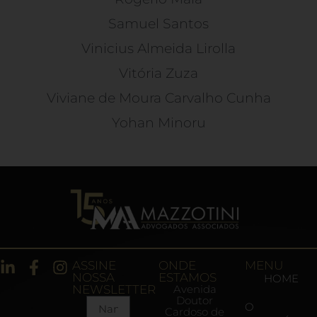
Samuel Santos
Vinicius Almeida Lirolla
Vitória Zuza
Viviane de Moura Carvalho Cunha
Yohan Minoru
ASSINE
ONDE
MENU
NOSSA
ESTAMOS
HOME
NEWSLETTER
Avenida
Doutor
O
Cardoso de