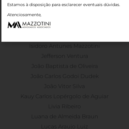
Gregório Campanini Martins Tomoyosi
Estamos à disposição para esclarecer eventuais dúvidas.
Guilherme de Oliveira de Barros
Atenciosamente,
Gustavo Escaleira
Ilan Amendola
Isidoro Antunes Mazzotini
Jefferson Ventura
João Baptista de Oliveira
João Carlos Godoi Dudek
João Vitor Silva
Kauy Carlos Lopérgolo de Aguiar
Livia Ribeiro
Luana de Almeida Braun
Lucas Araujo Luiz